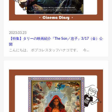
2023.03.23
【特集】タリーの映画紹介『The Son／息子』3/17（金）公
開
こんにちは。 ポプコレスタッフハナコです。 今...